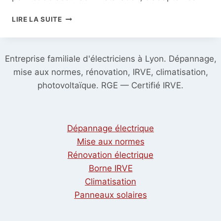
RÉNOVATION
LIRE LA SUITE
ÉLECTRIQUE
D’UN
APPARTEMENT
Entreprise familiale d'électriciens à Lyon. Dépannage,
ANCIEN
:
mise aux normes, rénovation, IRVE, climatisation,
QUELLES
photovoltaïque. RGE — Certifié IRVE.
ÉTAPES
PRÉVOIR
?
Dépannage électrique
Mise aux normes
Rénovation électrique
Borne IRVE
Climatisation
Panneaux solaires