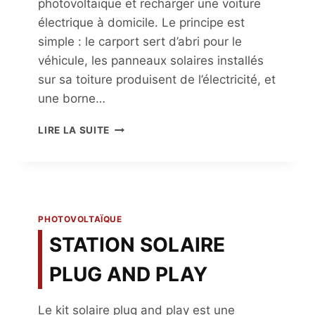
photovoltaïque et recharger une voiture
électrique à domicile. Le principe est
simple : le carport sert d’abri pour le
véhicule, les panneaux solaires installés
sur sa toiture produisent de l’électricité, et
une borne…
CARPORT
LIRE LA SUITE
SOLAIRE
ET
BORNE
DE
RECHARGE
:
PHOTOVOLTAÏQUE
UNE
STATION SOLAIRE
BONNE
COMBINAISON
PLUG AND PLAY
?
Le kit solaire plug and play est une