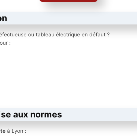
on
défectueuse ou tableau électrique en défaut ?
our :
mise aux normes
ète
à Lyon :