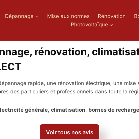
Dépannage
Mise aux normes
Rénovation
B
Photovoltaïque
annage, rénovation, climatisa
ELECT
épannage rapide, une rénovation électrique, une mise a
rès des particuliers et professionnels dans toute la rég
lectricité générale
,
climatisation
,
bornes de recharg
Voir tous nos avis