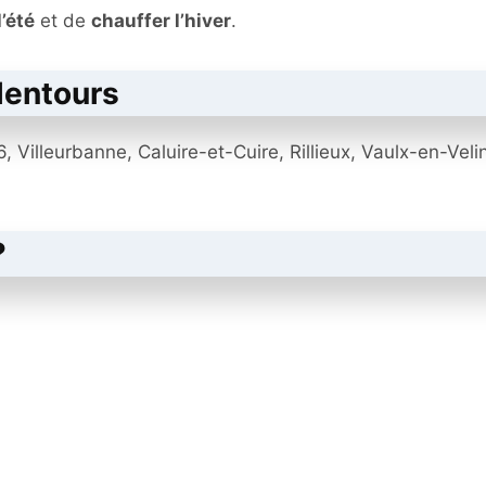
l’été
et de
chauffer l’hiver
.
alentours
6, Villeurbanne, Caluire-et-Cuire, Rillieux, Vaulx-en-Vel
?